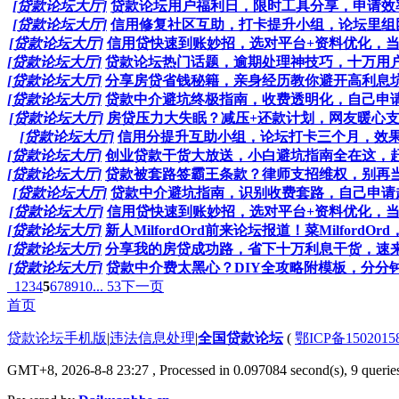
[贷款论坛大厅]
贷款论坛用户福利日，限时工具分享，申请效率翻
[贷款论坛大厅]
信用修复社区互助，打卡提升小组，论坛里组团加
[贷款论坛大厅]
信用贷快速到账妙招，选对平台+资料优化，当天放
[贷款论坛大厅]
贷款论坛热门话题，逾期处理神技巧，十万用户亲
[贷款论坛大厅]
分享房贷省钱秘籍，亲身经历教你避开高利息坑，
[贷款论坛大厅]
贷款中介避坑终极指南，收费透明化，自己申请超
[贷款论坛大厅]
房贷压力大失眠？减压+还款计划，网友暖心支招合
[贷款论坛大厅]
信用分提升互助小组，论坛打卡三个月，效果惊人
[贷款论坛大厅]
创业贷款干货大放送，小白避坑指南全在这，赶紧
[贷款论坛大厅]
贷款被套路签霸王条款？律师支招维权，别再当冤
[贷款论坛大厅]
贷款中介避坑指南，识别收费套路，自己申请超简
[贷款论坛大厅]
信用贷快速到账妙招，选对平台+资料优化，当天放
[贷款论坛大厅]
新人MilfordOrd前来论坛报道！菜MilfordOrd
[贷款论坛大厅]
分享我的房贷成功路，省下十万利息干货，速来抄
[贷款论坛大厅]
贷款中介费太黑心？DIY全攻略附模板，分分钟搞
1
2
3
4
5
6
7
8
9
10
... 53
下一页
首页
贷款论坛手机版
|
违法信息处理
|
全国贷款论坛
(
鄂ICP备150201
GMT+8, 2026-8-8 23:27
, Processed in 0.097084 second(s), 9 queries