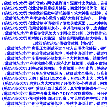
[贷款论坛大厅]
银行贷款vs网贷谁靠谱？深度对比优缺点，选错后
[贷款论坛大厅]
创业贷款额度提升妙招，商业计划书优化，银行抢
[贷款论坛大厅]
为啥我的贷款申请总被拒？求大神指点迷津，在线
[贷款论坛大厅]
利率波动心慌慌？经济大咖解读趋势，一起稳住别
[贷款论坛大厅]
创业贷款申请被拒？复盘失败原因，二次冲刺成功
[贷款论坛大厅]
信用贷被拒别灰心，申诉信模板分享，成功翻盘案
[贷款论坛大厅]
房贷转贷风险大？利弊全面分析，这样操作安全无
[贷款论坛大厅]
吐槽银行套路深，贷款合同隐藏条款大揭秘，快来
[武汉贷款论坛]
借钱贷款搜【快e贷】
[贷款论坛大厅]
房贷压力测试不过？收入证明优化妙招，银行秒批
[贷款论坛大厅]
创业贷款政策落地，补贴申请倒计时，错过拍大腿
[贷款论坛大厅]
车贷提前还款划算不？大神算笔账，结果惊掉下巴
[贷款论坛大厅]
利率涨跌心慌？经济老司机预测，稳赚不赔策略分
[贷款论坛大厅]
利率政策风向标，专家预测下半年走势，快来讨论
[贷款论坛大厅]
分享车贷省钱经历，砍价话术全曝光，4S店都服了
[贷款论坛大厅]
天啊！贷款利息这么高，月供压力山大，求安慰求
[贷款论坛大厅]
房贷压力大求支招？月供优化+心理调适，网友暖
[贷款论坛大厅]
银行贷款利息计算误区，真实案例算错多付一万，
[贷款论坛大厅]
贷款中介费太黑心？DIY全攻略附模板，分分钟搞
[贷款论坛大厅]
信用贷秒拒原因大起底，常见错误你中招没？快来
[贷款论坛大厅]
创业贷款政策落地，补贴申请倒计时，错过拍大腿