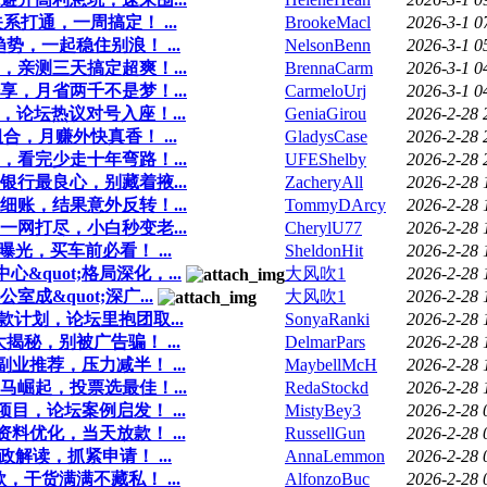
打通，一周搞定！ ...
BrookeMacl
2026-3-1 0
，一起稳住别浪！ ...
NelsonBenn
2026-3-1 0
亲测三天搞定超爽！...
BrennaCarm
2026-3-1 0
，月省两千不是梦！...
CarmeloUrj
2026-3-1 0
，论坛热议对号入座！...
GeniaGirou
2026-2-28 
，月赚外快真香！ ...
GladysCase
2026-2-28 
看完少走十年弯路！...
UFEShelby
2026-2-28 
行最良心，别藏着掖...
ZacheryAll
2026-2-28 
账，结果意外反转！...
TommyDArcy
2026-2-28 
网打尽，小白秒变老...
CherylU77
2026-2-28 
光，买车前必看！ ...
SheldonHit
2026-2-28 
&quot;格局深化，...
大风吹1
2026-2-28 
&quot;深广...
大风吹1
2026-2-28 
计划，论坛里抱团取...
SonyaRanki
2026-2-28 
秘，别被广告骗！ ...
DelmarPars
2026-2-28 
业推荐，压力减半！ ...
MaybellMcH
2026-2-28 
崛起，投票选最佳！...
RedaStockd
2026-2-28 
目，论坛案例启发！ ...
MistyBey3
2026-2-28 
料优化，当天放款！ ...
RussellGun
2026-2-28 
解读，抓紧申请！ ...
AnnaLemmon
2026-2-28 
干货满满不藏私！ ...
AlfonzoBuc
2026-2-28 