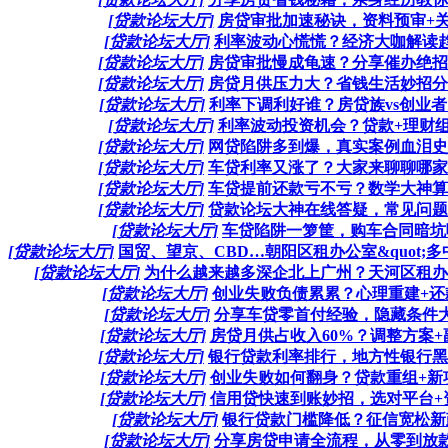
[贷款论坛大厅]
房贷审批加速秘诀，资料预审+关系
[贷款论坛大厅]
利率波动心慌慌？经济大咖解读趋势
[贷款论坛大厅]
房贷审批慢成龟速？分享催办绝招，
[贷款论坛大厅]
房贷月供压力大？省钱生活妙招分享
[贷款论坛大厅]
利率下调利好谁？房贷族vs创业者
[贷款论坛大厅]
利率波动投资机会？贷款+理财组合
[贷款论坛大厅]
网贷陷阱多到爆，真实案例血泪史，
[贷款论坛大厅]
车贷利率又涨了？大家来聊聊哪家银
[贷款论坛大厅]
车贷提前还款亏不亏？数学大神算细
[贷款论坛大厅]
贷款论坛大神在线答疑，常见问题一
[贷款论坛大厅]
车贷陷阱一箩筐，购车合同暗坑曝
[贷款论坛大厅]
国贸、望京、CBD…朝阳区租办公室&quot;多中心
[贷款论坛大厅]
为什么越来越多深企北上广州？天河区租办公室成
[贷款论坛大厅]
创业失败负债累累？心理重建+还款
[贷款论坛大厅]
分享车贷零首付经验，隐藏条件大揭
[贷款论坛大厅]
房贷月供占收入60%？调整方案+副
[贷款论坛大厅]
银行贷款利率排行，地方性银行黑马
[贷款论坛大厅]
创业失败如何翻身？贷款重组+新项
[贷款论坛大厅]
信用贷快速到账妙招，选对平台+资
[贷款论坛大厅]
银行贷款门槛降低？征信宽松新政
[贷款论坛大厅]
分享房贷申请全流程，从零到放款，