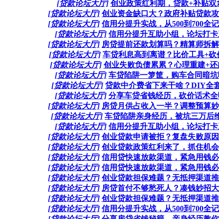
[贷款论坛大厅]
创业政策红利期，贷款+补贴双拿
[贷款论坛大厅]
创业资金缺口大？政府补贴贷款攻略
[贷款论坛大厅]
信用分提升实战，从500到700全记
[贷款论坛大厅]
信用分提升互助小组，论坛打卡三
[贷款论坛大厅]
房贷提前还款划算吗？精算师拆解利
[贷款论坛大厅]
车贷利息高到离谱？比价工具+砍价
[贷款论坛大厅]
创业失败负债累累？心理重建+还款
[贷款论坛大厅]
车贷陷阱一箩筐，购车合同暗坑曝
[贷款论坛大厅]
贷款中介费省下来干啥？DIY全套
[贷款论坛大厅]
分享车贷省钱经历，砍价话术全曝光
[贷款论坛大厅]
房贷月供占收入一半？调整预算妙招
[贷款论坛大厅]
车贷陷阱亲身经历，被坑三万后维权
[贷款论坛大厅]
信用分提升互助小组，论坛打卡三
[贷款论坛大厅]
创业贷款申请被拒？复盘失败原因，
[贷款论坛大厅]
创业贷款政策红利来了，抓住机会别
[贷款论坛大厅]
信用贷快速放款渠道，紧急用钱必看
[贷款论坛大厅]
信用贷快速放款渠道，紧急用钱必看
[贷款论坛大厅]
创业贷款担保难题？无抵押渠道推荐
[贷款论坛大厅]
房贷首付不够愁死人？凑钱妙招大集
[贷款论坛大厅]
创业贷款担保难题？无抵押渠道推荐
[贷款论坛大厅]
信用分提升实战，从500到700全记
[贷款论坛大厅]
分享房贷省钱秘籍，亲身经历教你避