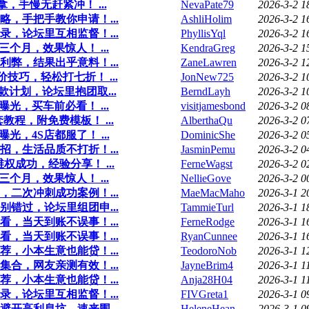
，手慢无赶紧冲！ ...
NevaPate79
2026-3-2 1
，手把手教你申请！...
AshliHolim
2026-3-2 1
录，论坛里互相监督！...
PhyllisYql
2026-3-2 1
个月，效果惊人！ ...
KendraGreg
2026-3-2 1
弊，结果出乎意料！...
ZaneLawren
2026-3-2 1
技巧，轻松打七折！ ...
JonNew725
2026-3-2 1
计划，论坛里抱团取...
BerndLayh
2026-3-2 1
光，买车前必看！ ...
visitjamesbond
2026-3-2 0
教程，附免费模板！ ...
AlberthaQu
2026-3-2 0
，4S店都服了！ ...
DominicShe
2026-3-2 0
，生活品质不打折！...
JasminPemu
2026-3-2 0
成功，经验分享！ ...
FerneWagst
2026-3-2 0
个月，效果惊人！ ...
NellieGove
2026-3-2 0
二次冲刺成功案例！...
MaeMacMaho
2026-3-1 2
错过，论坛里组团申...
TammieTurl
2026-3-1 1
，当天到账不误事！...
FerneRodge
2026-3-1 1
，当天到账不误事！...
RyanCunnee
2026-3-1 1
，小本生意也能贷！...
TeodoroNob
2026-3-1 1
合，网友亲测有效！...
JayneBrim4
2026-3-1 1
，小本生意也能贷！...
Anja28H04
2026-3-1 1
录，论坛里互相监督！...
FIVGreta1
2026-3-1 0
开高利息坑，速来围...
HeleneHean
2026-3-1 0