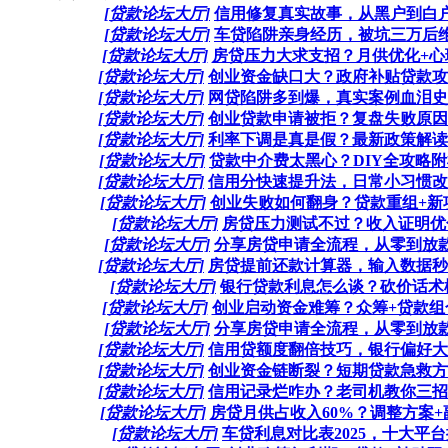
[贷款论坛大厅]
信用修复真实故事，从黑户到白户，
[贷款论坛大厅]
车贷陷阱亲身经历，被坑三万后维权
[贷款论坛大厅]
房贷压力大求支招？月供优化+心理
[贷款论坛大厅]
创业资金缺口大？政府补贴贷款攻略
[贷款论坛大厅]
网贷陷阱多到爆，真实案例血泪史，
[贷款论坛大厅]
创业贷款申请被拒？复盘失败原因，
[贷款论坛大厅]
利率下调是真是假？最新政策解读，
[贷款论坛大厅]
贷款中介费太黑心？DIY全攻略附
[贷款论坛大厅]
信用分快速提升法，日常小习惯改变
[贷款论坛大厅]
创业失败如何翻身？贷款重组+新项
[贷款论坛大厅]
房贷压力测试不过？收入证明优化
[贷款论坛大厅]
分享房贷申请全流程，从零到放款，
[贷款论坛大厅]
房贷提前还款计算器，输入数据秒出
[贷款论坛大厅]
银行贷款利息怎么谈？砍价话术模板，
[贷款论坛大厅]
创业启动资金难筹？众筹+贷款组合
[贷款论坛大厅]
分享房贷申请全流程，从零到放款，
[贷款论坛大厅]
信用贷额度翻倍技巧，银行偏好大揭
[贷款论坛大厅]
创业资金链断裂？短期贷款急救方案
[贷款论坛大厅]
信用记录烂咋办？老司机教你三招修
[贷款论坛大厅]
房贷月供占收入60%？调整方案+副
[贷款论坛大厅]
车贷利息对比表2025，十大平台排