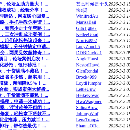
论坛互助力量大！ ...
甚么时候是个头
2026-3-3 1
成功，经验分享！ ...
快e贷
2026-3-3 1
调适，网友暖心回复...
WinifredAu
2026-3-3 1
，手把手教你申请！...
MarisaBail
2026-3-3 1
看完少走十年弯路！...
GitaTighe7
2026-3-3 1
二次冲刺成功案例！...
KelleeGood
2026-3-3 1
咱们论坛热议起来！...
Norris4992
2026-3-3 1
模板，分分钟搞定申请...
LucyZouch5
2026-3-3 1
，两周见效超神奇！...
DDBDavida1
2026-3-3 0
目，论坛案例启发！ ...
AngieHausl
2026-3-3 0
妙招，银行秒批！ ...
NestorHawd
2026-3-3 0
干货满满不藏私！ ...
GlenRendal
2026-3-3 0
省多少钱，超实用！...
Brock4999
2026-3-3 0
亲测降0.5%！ ...
LoydHumphr
2026-3-3 0
拳，实战案例大解析...
LettieUuw
2026-3-3 0
干货满满不藏私！ ...
HeikeKovac
2026-3-2 2
秘，申请一次成功！...
HwaWagoner
2026-3-2 2
，渡过难关不倒闭！...
SalinaBrow
2026-3-2 1
复，轻松拿下贷款不...
JohnnyWinf
2026-3-2 1
业推荐，压力减半！ ...
LenaTroup4
2026-3-2 1
行，帮你选最优！ ...
ShannaORei
2026-3-2 1