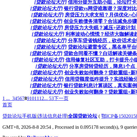
[贷款论坛大厅]
信用分提升互助小组，论坛打卡三
[贷款论坛大厅]
银行贷款vs网贷谁靠谱？深度对比
[贷款论坛大厅]
房贷压力大求支招？月供优化+心理
[贷款论坛大厅]
创业失败债务清零？合法减免步骤，
[贷款论坛大厅]
房贷压力大失眠？减压+还款计划，
[贷款论坛大厅]
利率波动心慌慌？经济大咖解读趋势
[贷款论坛大厅]
分享车贷省钱经历，砍价话术全曝光
[贷款论坛大厅]
贷款论坛避雷专区，黑名单平台曝
[贷款论坛大厅]
贷款合同看不懂？白话解读关键条款
[贷款论坛大厅]
信用修复社区互助，打卡提升小组，
[贷款论坛大厅]
分享房贷转贷经历，降息1个点，
[贷款论坛大厅]
创业失败如何翻身？贷款重组+新项
[贷款论坛大厅]
信用贷额度低咋提升？实战经验分享
[贷款论坛大厅]
银行贷款利息计算误区，真实案例算
[贷款论坛大厅]
创业失败如何翻身？贷款重组+新项
1 ...
3
4
5
6
7
8
9
10
11
12
... 53
下一页
首页
贷款论坛手机版
|
违法信息处理
|
全国贷款论坛
(
鄂ICP备150201
GMT+8, 2026-8-8 20:54
, Processed in 0.095178 second(s), 9 queries