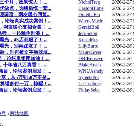
个月，效果惊人！ ...
NicholTreg
2026-2-27 
优缺点，选错后悔一辈...
CarsonHume
2026-2-27 
调适，网友暖心回复...
DorethaFin
2026-2-27 
论坛真实成功案例！...
WayneMacle
2026-2-27 
网友暖心支招合集！ ...
GeraldBoll
2026-2-27 
，一起稳住别浪！ ...
JerriSeton
2026-2-27 
，4S店都服了！ ...
KristalRes
2026-2-26 
光，别再踩坑了！ ...
LillyBurro
2026-2-26 
，别再被文字游戏坑...
MauraGreer
2026-2-26 
论坛里组团加油！ ...
DBIRooseve
2026-2-26 
十年省八万真香！ ...
BlakeArsen
2026-2-26 
目，论坛案例启发！ ...
WNUAshely
2026-2-26 
，从5万到50万不是...
SyreetaPol
2026-2-26 
错多付一万，惊醒！...
LeeTedbury
2026-2-26 
目，论坛案例启发！ ...
FinlaySeba
2026-2-26 
58号
)
|
网站地图
 .