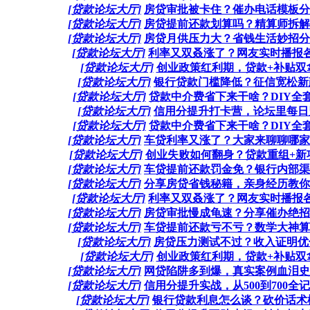
[贷款论坛大厅]
房贷审批被卡住？催办电话模板分享
[贷款论坛大厅]
房贷提前还款划算吗？精算师拆解利
[贷款论坛大厅]
房贷月供压力大？省钱生活妙招分享
[贷款论坛大厅]
利率又双叒涨了？网友实时播报各地
[贷款论坛大厅]
创业政策红利期，贷款+补贴双拿
[贷款论坛大厅]
银行贷款门槛降低？征信宽松新政
[贷款论坛大厅]
贷款中介费省下来干啥？DIY全套
[贷款论坛大厅]
信用分提升打卡营，论坛里每日监
[贷款论坛大厅]
贷款中介费省下来干啥？DIY全套
[贷款论坛大厅]
车贷利率又涨了？大家来聊聊哪家银
[贷款论坛大厅]
创业失败如何翻身？贷款重组+新项
[贷款论坛大厅]
车贷提前还款罚金免？银行内部渠道
[贷款论坛大厅]
分享房贷省钱秘籍，亲身经历教你避
[贷款论坛大厅]
利率又双叒涨了？网友实时播报各地
[贷款论坛大厅]
房贷审批慢成龟速？分享催办绝招，
[贷款论坛大厅]
车贷提前还款亏不亏？数学大神算细
[贷款论坛大厅]
房贷压力测试不过？收入证明优化
[贷款论坛大厅]
创业政策红利期，贷款+补贴双拿
[贷款论坛大厅]
网贷陷阱多到爆，真实案例血泪史，
[贷款论坛大厅]
信用分提升实战，从500到700全记
[贷款论坛大厅]
银行贷款利息怎么谈？砍价话术模板，