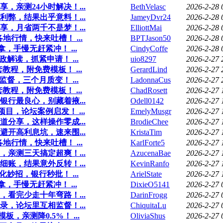
，亲测24小时解决！...
BethVelasc
2026-2-28 
弊，结果出乎意料！...
JameyDvr24
2026-2-28 
，月省两千不是梦！...
ElliottMai
2026-2-28 
行情，快来吐槽！ ...
BPTJason50
2026-2-28 
，手慢无赶紧冲！ ...
CindyCoffe
2026-2-28 
解读，抓紧申请！ ...
uio8297
2026-2-27 
教程，附免费模板！ ...
GerardLind
2026-2-27 
督，三个月质变！ ...
LadonnaCus
2026-2-27 
教程，附免费模板！ ...
ChadRosett
2026-2-27 
行最良心，别藏着掖...
Odell0142
2026-2-27 
目，论坛案例启发！ ...
EmelyMusgr
2026-2-27 
分享，这样操作零成...
BrodieChee
2026-2-27 
开高利息坑，速来围...
KristaTim
2026-2-27 
行情，快来吐槽！ ...
KarlForte5
2026-2-27 
亲测三天搞定超爽！...
AzucenaBae
2026-2-27 
账，结果意外反转！...
KevinRanfo
2026-2-27 
妙招，银行秒批！ ...
ArielState
2026-2-27 
，手慢无赶紧冲！ ...
DixieO5141
2026-2-27 
看完少走十年弯路！...
DarinFrogg
2026-2-27 
录，论坛里互相监督！...
ChiquitaLu
2026-2-27 
亲测降0.5%！ ...
OliviaShus
2026-2-27 