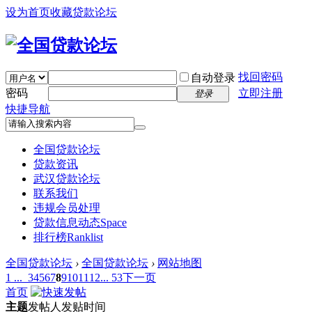
设为首页
收藏贷款论坛
找回密码
自动登录
密码
立即注册
登录
快捷导航
全国贷款论坛
贷款资讯
武汉贷款论坛
联系我们
违规会员处理
贷款信息动态
Space
排行榜
Ranklist
全国贷款论坛
›
全国贷款论坛
›
网站地图
1 ...
3
4
5
6
7
8
9
10
11
12
... 53
下一页
首页
主题
发帖人
发贴时间